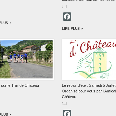
[…]
F
F
a
a
 PLUS
c
LIRE PLUS
c
e
e
b
b
o
o
o
o
k
k
 sur le Trail de Château
Le repas d’été : Samedi 5 Juille
Organisé pour vous par l’Amica
Château
F
[…]
a
F
 PLUS