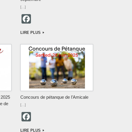
[…]
F
a
LIRE PLUS
c
e
b
o
o
k
t 2025
Concours de pétanque de l’Amicale
le de
[…]
F
a
LIRE PLUS