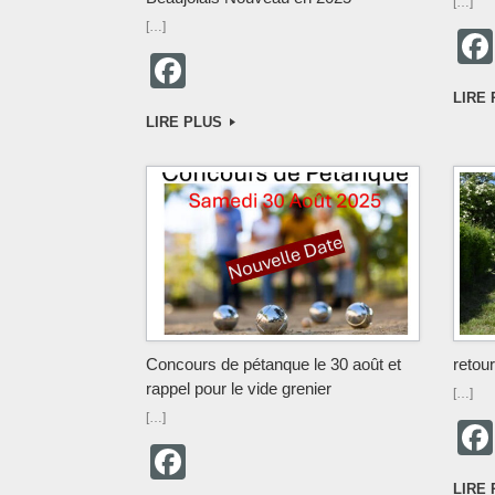
[…]
[…]
F
a
LIRE
LIRE PLUS
c
e
b
o
o
k
Concours de pétanque le 30 août et
retour
rappel pour le vide grenier
[…]
[…]
F
LIRE