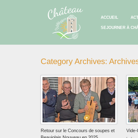
Skip
to
content
ACCUEIL
AC
SEJOURNER À CH
Category Archives:
Archive
Retour sur le Concours de soupes et
Vide-
Beaujolais Nouveau en 2025