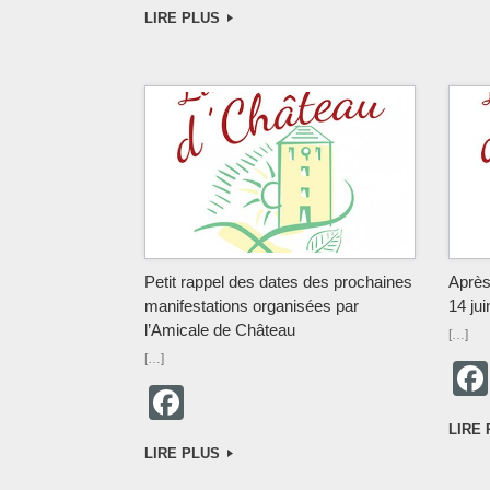
a
LIRE PLUS
c
e
b
o
o
k
Petit rappel des dates des prochaines
Après
manifestations organisées par
14 jui
l’Amicale de Château
[…]
[…]
F
a
LIRE
LIRE PLUS
c