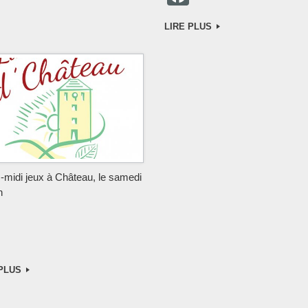
c
a
e
LIRE PLUS
c
b
e
o
b
o
o
k
o
k
-midi jeux à Château, le samedi
n
F
a
 PLUS
c
e