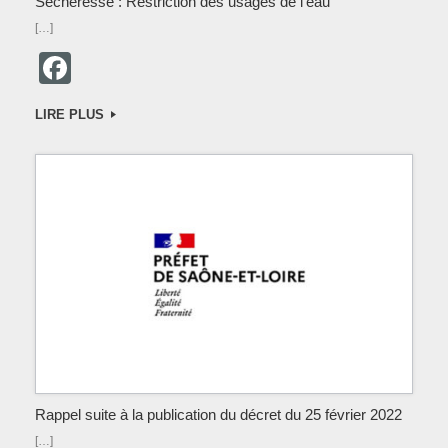
Sécheresse : Restriction des usages de l’eau
[…]
F
a
LIRE PLUS
c
e
b
o
o
k
Rappel suite à la publication du décret du 25 février 2022
[…]