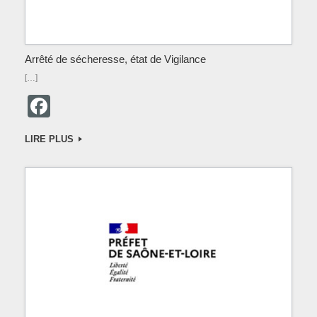
Arrêté de sécheresse, état de Vigilance
[…]
F
a
LIRE PLUS
c
e
b
o
o
k