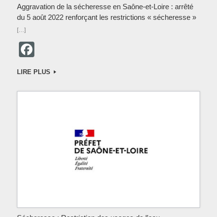
Aggravation de la sécheresse en Saône-et-Loire : arrêté
du 5 août 2022 renforçant les restrictions « sécheresse »
[…]
F
a
LIRE PLUS
c
e
b
o
o
k