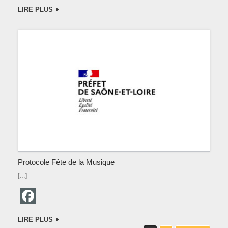
a
LIRE PLUS
c
e
b
o
o
k
Protocole Fête de la Musique
[…]
F
a
LIRE PLUS