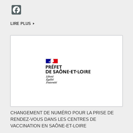
F
a
LIRE PLUS
c
e
b
o
o
k
CHANGEMENT DE NUMÉRO POUR LA PRISE DE
RENDEZ-VOUS DANS LES CENTRES DE
VACCINATION EN SAÔNE-ET-LOIRE