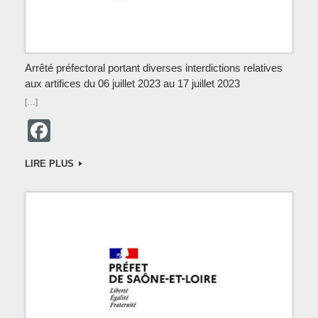
Arrêté préfectoral portant diverses interdictions relatives
aux artifices du 06 juillet 2023 au 17 juillet 2023
[…]
F
a
LIRE PLUS
c
e
b
o
o
k