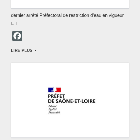
dernier arrêté Préfectoral de restriction d’eau en vigueur
[…]
F
a
LIRE PLUS
c
e
b
o
o
k