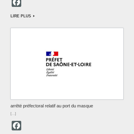
F
a
LIRE PLUS
c
e
b
o
o
k
arrêté préfectoral relatif au port du masque
[…]
F