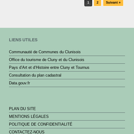
c
Post navigation
1
2
Suivant »
e
b
o
o
LIENS UTILES
k
Communauté de Communes du Clunisois
Office du tourisme de Cluny et du Clunisois
Pays d’Art et d’Histoire entre Cluny et Tournus
Consultation du plan cadastral
Data.gouv.fr
PLAN DU SITE
MENTIONS LÉGALES
POLITIQUE DE CONFIDENTIALITÉ
CONTACTEZ-NOUS