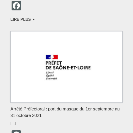
F
a
LIRE PLUS
c
e
b
o
o
k
Arrêté Préfectoral : port du masque du 1er septembre au
31 octobre 2021
[…]