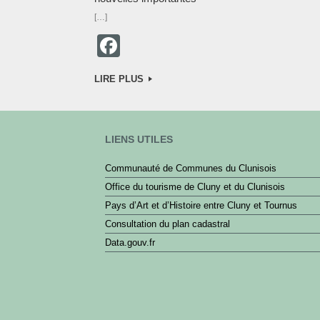
[…]
F
a
LIRE PLUS
c
e
b
LIENS UTILES
o
Communauté de Communes du Clunisois
o
Office du tourisme de Cluny et du Clunisois
k
Pays d’Art et d’Histoire entre Cluny et Tournus
Consultation du plan cadastral
Data.gouv.fr