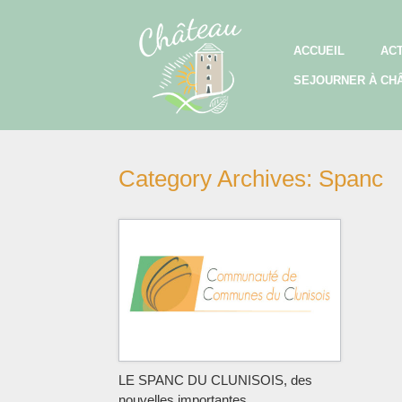
Skip
to
content
ACCUEIL
AC
SEJOURNER À CH
Category Archives:
Spanc
LE SPANC DU CLUNISOIS, des
nouvelles importantes