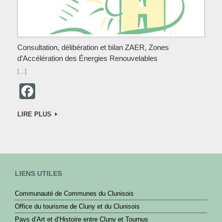
Consultation, délibération et bilan ZAER, Zones
d’Accélération des Énergies Renouvelables
[…]
F
a
LIRE PLUS
c
e
b
o
LIENS UTILES
o
Communauté de Communes du Clunisois
k
Office du tourisme de Cluny et du Clunisois
Pays d’Art et d’Histoire entre Cluny et Tournus