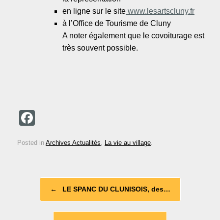
en ligne sur le site
www.lesartscluny.fr
à l’Office de Tourisme de Cluny
A noter également que le covoiturage est
très souvent possible.
F
a
Posted in
Archives Actualités
,
La vie au village
.
c
e
b
Post navigation
←
LE SPANC DU CLUNISOIS, des…
o
o