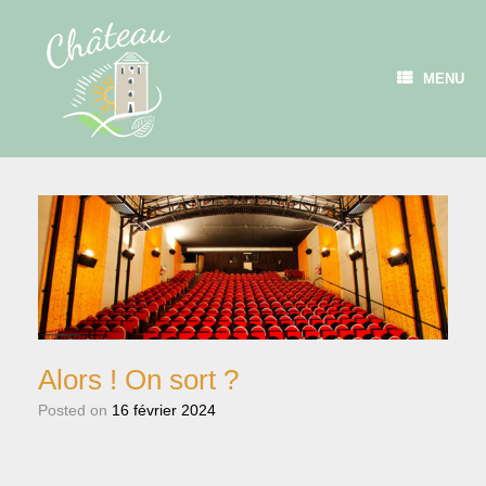
Skip
to
content
MENU
Alors ! On sort ?
Posted on
16 février 2024