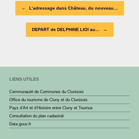
b
Post navigation
←
L’adressage dans Château, du nouveau…
o
o
DEPART de DELPHINE LIOI au…
→
k
LIENS UTILES
Communauté de Communes du Clunisois
Office du tourisme de Cluny et du Clunisois
Pays d’Art et d’Histoire entre Cluny et Tournus
Consultation du plan cadastral
Data.gouv.fr