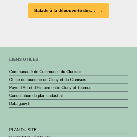
k
Balade à la découverte des…
→
LIENS UTILES
Communauté de Communes du Clunisois
Office du tourisme de Cluny et du Clunisois
Pays d’Art et d’Histoire entre Cluny et Tournus
Consultation du plan cadastral
Data.gouv.fr
PLAN DU SITE