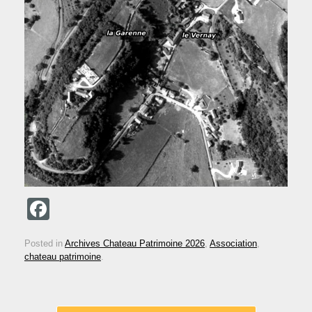
F
a
Posted in
Archives Chateau Patrimoine 2026
,
Association
,
c
chateau patrimoine
.
e
b