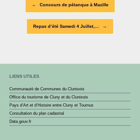
Post navigation
o
←
Concours de pétanque à Mazille
o
k
Repas d’été Samedi 4 Juillet,…
→
LIENS UTILES
Communauté de Communes du Clunisois
Office du tourisme de Cluny et du Clunisois
Pays d’Art et d’Histoire entre Cluny et Tournus
Consultation du plan cadastral
Data.gouv.fr