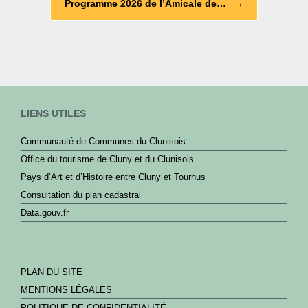
Programme 2026 de l’Amicale de…
→
k
LIENS UTILES
Communauté de Communes du Clunisois
Office du tourisme de Cluny et du Clunisois
Pays d’Art et d’Histoire entre Cluny et Tournus
Consultation du plan cadastral
Data.gouv.fr
PLAN DU SITE
MENTIONS LÉGALES
POLITIQUE DE CONFIDENTIALITÉ