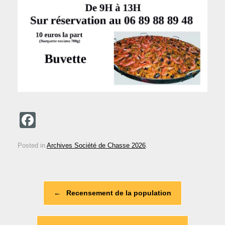
F
a
Posted in
Archives Société de Chasse 2026
.
c
e
b
Post navigation
←
Recensement de la population
o
o