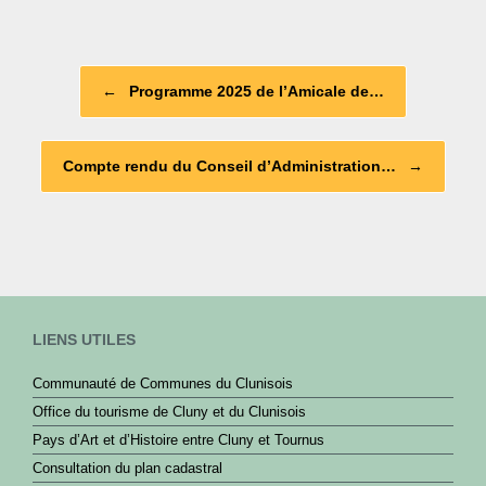
e
b
Post navigation
o
←
Programme 2025 de l’Amicale de…
o
k
Compte rendu du Conseil d’Administration…
→
LIENS UTILES
Communauté de Communes du Clunisois
Office du tourisme de Cluny et du Clunisois
Pays d’Art et d’Histoire entre Cluny et Tournus
Consultation du plan cadastral