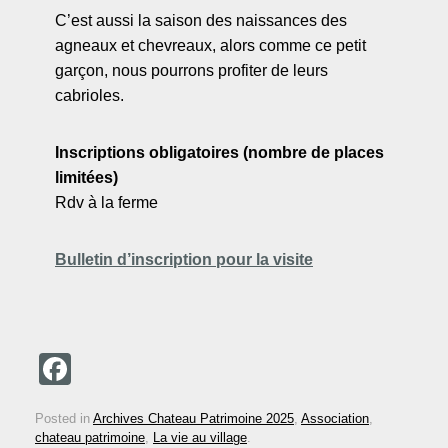
C’est aussi la saison des naissances des
agneaux et chevreaux, alors comme ce petit
garçon, nous pourrons profiter de leurs
cabrioles.
Inscriptions obligatoires (nombre de places
limitées)
Rdv à la ferme
Bulletin d’inscription pour la visite
F
a
Posted in
Archives Chateau Patrimoine 2025
,
Association
,
c
chateau patrimoine
,
La vie au village
.