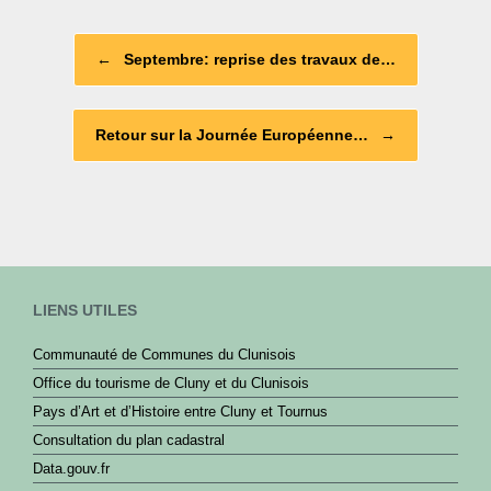
b
Post navigation
o
←
Septembre: reprise des travaux de…
o
k
Retour sur la Journée Européenne…
→
LIENS UTILES
Communauté de Communes du Clunisois
Office du tourisme de Cluny et du Clunisois
Pays d’Art et d’Histoire entre Cluny et Tournus
Consultation du plan cadastral
Data.gouv.fr