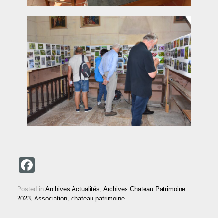
F
a
Posted in
Archives Actualités
,
Archives Chateau Patrimoine
c
2023
,
Association
,
chateau patrimoine
.
e